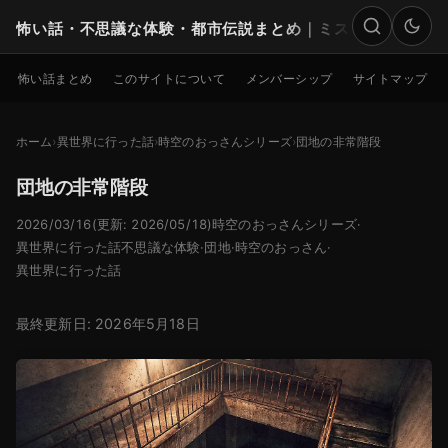
怖い話・不思議な体験・都市伝説まとめ｜ミステリー
検索
怖い話まとめ
このサイトについて
メンバーシップ
サイトマップ
ホーム
異世界に行った話
時空のおっさんシリーズ
団地の非常階段
団地の非常階段
2026/03/16
(更新: 2026/05/18)
時空のおっさんシリーズ
·
異世界に行った話
不思議な体験
·
団地
·
時空のおっさん
·
異世界に行った話
最終更新日: 2026年5月18日