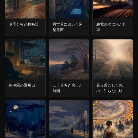
冬季分校の柱時計
異世界に続いた閉
終電の次に来た列
架書庫
車
終深驛の通用口
三十分巻き戻った
乗り過ごした先
時間
の、知らない駅