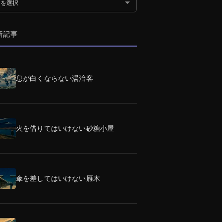
別アーカイブ
新記事
息が白くならない湯治客
火を借りてはいけない砂糖小屋
傘を差してはいけない雁木