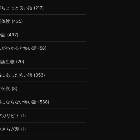
霊ちょっと良い話
(217)
霊体験
(435)
い話
(497)
味がわかると怖い話
(58)
確認生物
(20)
当にあった怖い話
(353)
京伝説
(8)
落にならない怖い話
(538)
アガリビト
(1)
きさらぎ駅
(1)