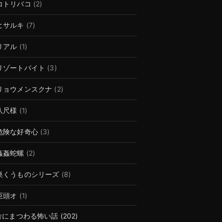
コトリバコ
(2)
ヒサルキ
(7)
リアル
(1)
リゾートバイト
(3)
リョウメンスクナ
(2)
八尺様
(1)
危険な好奇心
(3)
姦姦蛇螺
(2)
巣くうものシリーズ
(8)
巨頭オ
(1)
舎にまつわる怖い話
(202)