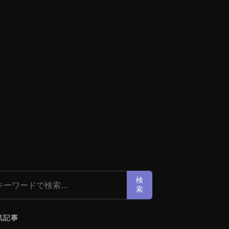
索:
検
索
気記事