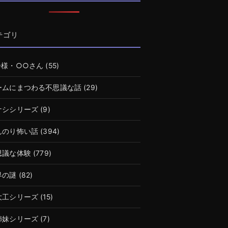
テゴリ
○様・○○さん
(55)
ームにまつわる不思議な話
(29)
ナシシリーズ
(9)
んのり怖い話
(394)
思議な体験
(779)
界の謎
(82)
大工シリーズ
(15)
姉妹シリーズ
(7)