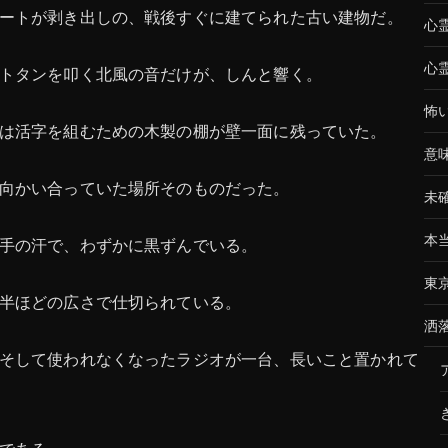
ートが剥き出しの、戦後すぐに建てられた古い建物だ。
心
心
トタンを叩く北風の音だけが、しんと響く。
怖
は活字を組むための木製の棚が壁一面に残っていた。
意
向かい合っていた場所そのものだった。
未
本
手の汗で、わずかに黒ずんでいる。
東
半ほどの広さで仕切られている。
洒
そして使われなくなったラジオが一台、長いこと置かれて