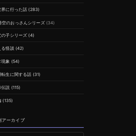
世界に行った話
(283)
時空のおっさんシリーズ
(34)
父の子シリーズ
(4)
える怪談
(42)
常現象
(54)
廻転生に関する話
(31)
市伝説
(115)
編
(135)
別アーカイブ