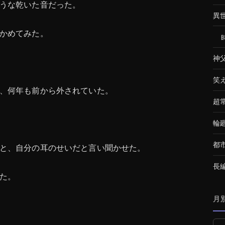
うな乾いた音だった。
異
かめてみた。
神
笑
、何年も前から外されていた。
超
輪
都
と、自分の耳のせいだと言い聞かせた。
長
た。
月