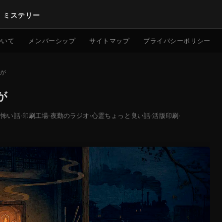
｜ミステリー
検索
ついて
メンバーシップ
サイトマップ
プライバシーポリシー
が
が
り怖い話
·
印刷工場
·
夜勤のラジオ
·
心霊ちょっと良い話
·
活版印刷
·