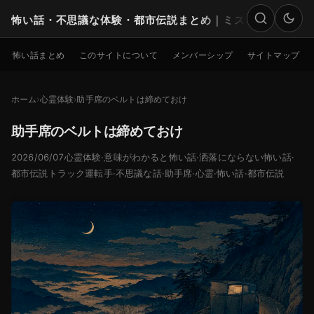
怖い話・不思議な体験・都市伝説まとめ｜ミステリー
検索
怖い話まとめ
このサイトについて
メンバーシップ
サイトマップ
ホーム
心霊体験
助手席のベルトは締めておけ
助手席のベルトは締めておけ
2026/06/07
心霊体験
·
意味がわかると怖い話
·
洒落にならない怖い話
·
都市伝説
トラック運転手
·
不思議な話
·
助手席
·
心霊
·
怖い話
·
都市伝説