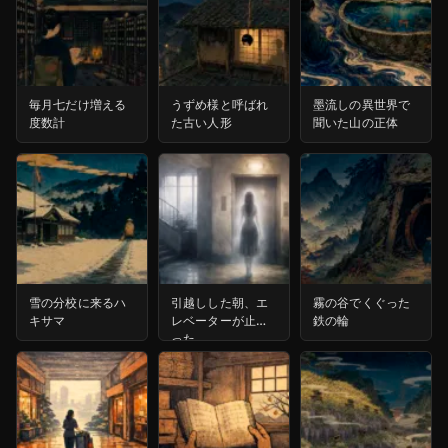
毎月七だけ増える
うずめ様と呼ばれ
墨流しの異世界で
度数計
た古い人形
聞いた山の正体
雪の分校に来るハ
引越しした朝、エ
霧の谷でくぐった
キサマ
レベーターが止ま
鉄の輪
った