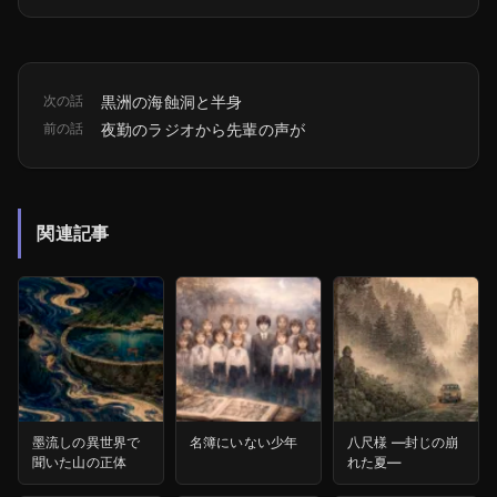
次の話
黒洲の海蝕洞と半身
前の話
夜勤のラジオから先輩の声が
関連記事
墨流しの異世界で
名簿にいない少年
八尺様 ―封じの崩
聞いた山の正体
れた夏―