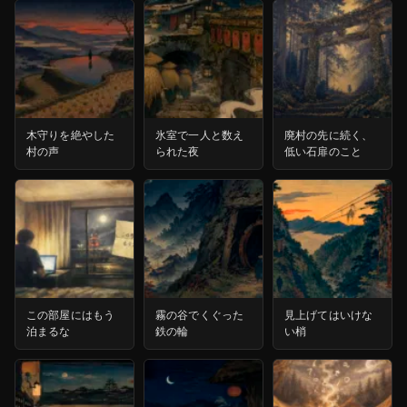
木守りを絶やした
氷室で一人と数え
廃村の先に続く、
村の声
られた夜
低い石扉のこと
この部屋にはもう
霧の谷でくぐった
見上げてはいけな
泊まるな
鉄の輪
い梢