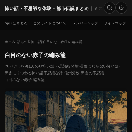
怖い話・不思議な体験・都市伝説まとめ｜ミステリー
検索
怖い話まとめ
このサイトについて
メンバーシップ
サイトマップ
ホーム
ほんのり怖い話
白目のない赤子の編み籠
白目のない赤子の編み籠
2026/05/29
ほんのり怖い話
·
不思議な体験
·
洒落にならない怖い話
·
田舎にまつわる怖い話
不思議な話
·
信州分校
·
田舎の不思議
·
白目のない赤子
·
編み籠