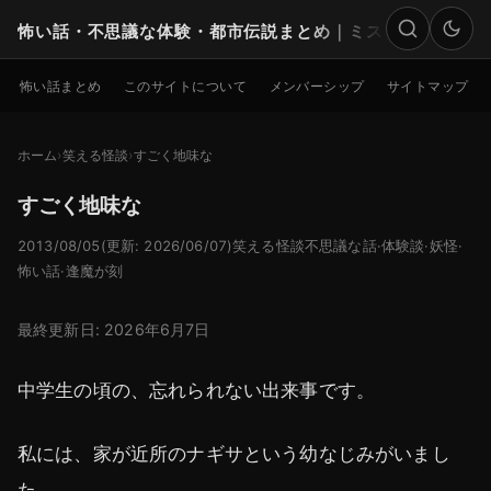
怖い話・不思議な体験・都市伝説まとめ｜ミステリー
検索
怖い話まとめ
このサイトについて
メンバーシップ
サイトマップ
ホーム
笑える怪談
すごく地味な
すごく地味な
2013/08/05
(更新: 2026/06/07)
笑える怪談
不思議な話
·
体験談
·
妖怪
·
怖い話
·
逢魔が刻
最終更新日: 2026年6月7日
中学生の頃の、忘れられない出来事です。
私には、家が近所のナギサという幼なじみがいまし
た。