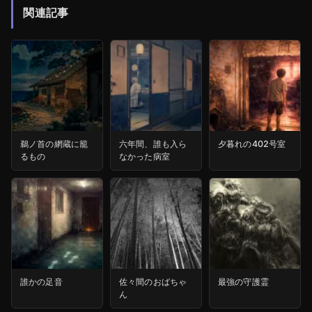
関連記事
鵜ノ首の網蔵に籠
六年間、誰も入ら
夕暮れの402号室
るもの
なかった病室
誰かの足音
佐々間のおばちゃ
最強の守護霊
ん