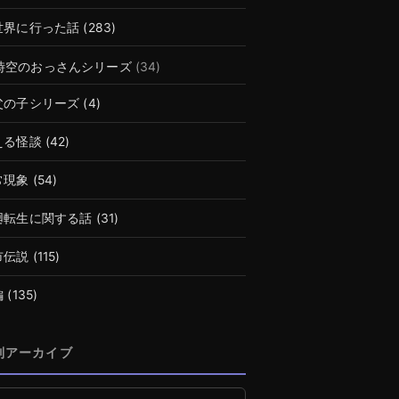
世界に行った話
(283)
時空のおっさんシリーズ
(34)
父の子シリーズ
(4)
える怪談
(42)
常現象
(54)
廻転生に関する話
(31)
市伝説
(115)
編
(135)
別アーカイブ