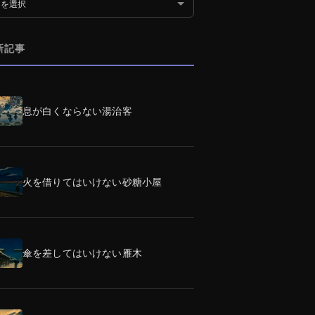
別アーカイブ
新記事
息が白くならない湯治客
火を借りてはいけない砂糖小屋
傘を差してはいけない雁木