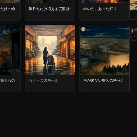
った鉄の輪
毎月七だけ増える度数計
峠の先にあった灯り
に籠るもの
もう一つのモール
潮が来ない集落の映写会