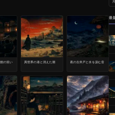
月
最
画館の笑い
異世界の港と消えた潮
夜の古井戸と水を汲む音