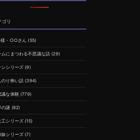
テゴリ
○様・○○さん
(55)
ームにまつわる不思議な話
(29)
ナシシリーズ
(9)
んのり怖い話
(394)
思議な体験
(779)
界の謎
(82)
大工シリーズ
(15)
姉妹シリーズ
(7)