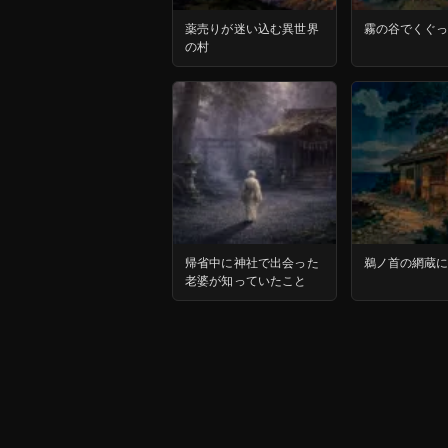
薬売りが迷い込む異世界
霧の谷でくぐ
の村
帰省中に神社で出会った
鵜ノ首の網蔵
老婆が知っていたこと