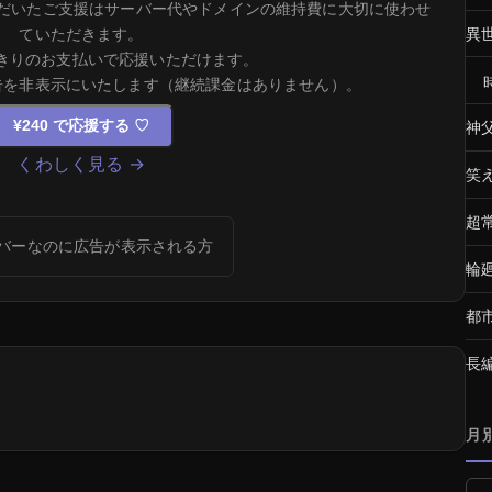
だいたご支援はサーバー代やドメインの維持費に大切に使わせ
ていただきます。
異
きりのお支払いで応援いただけます。
告を非表示にいたします（継続課金はありません）。
¥240 で応援する
♡
神
くわしく見る →
笑
超
バーなのに広告が表示される方
輪
都
長
月