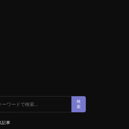
索:
検
索
気記事