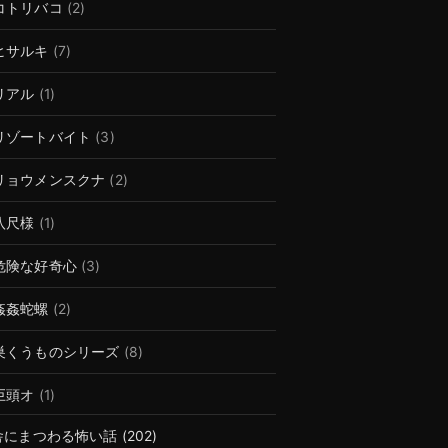
コトリバコ
(2)
ヒサルキ
(7)
リアル
(1)
リゾートバイト
(3)
リョウメンスクナ
(2)
八尺様
(1)
危険な好奇心
(3)
姦姦蛇螺
(2)
巣くうものシリーズ
(8)
巨頭オ
(1)
舎にまつわる怖い話
(202)