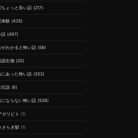
霊ちょっと良い話
(217)
霊体験
(435)
い話
(497)
味がわかると怖い話
(58)
確認生物
(20)
当にあった怖い話
(353)
京伝説
(8)
落にならない怖い話
(538)
アガリビト
(1)
きさらぎ駅
(1)