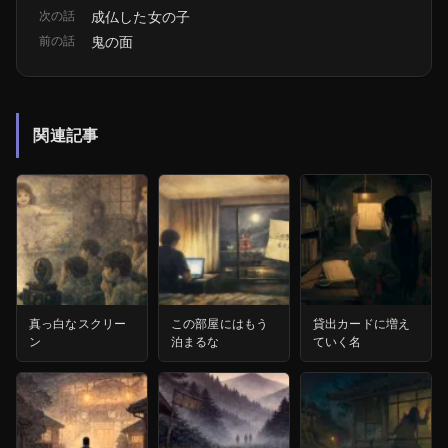
次の話
成仏した女の子
前の話
鬼の面
関連記事
真っ白なスクリー
この部屋にはもう
貸出カードに増え
ン
泊まるな
ていく名