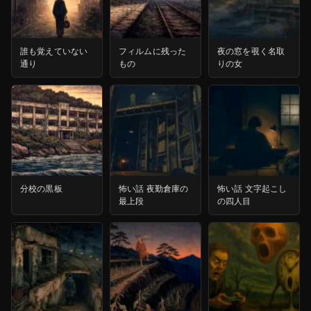
誰も覚えていない
フィルムに残った
夜の窓を覗く名取
通り
もの
りの女
分校の黒板
怖い話 夜勤倉庫の
怖い話 文字起こし
最上段
の四人目