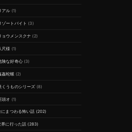
リアル
(1)
リゾートバイト
(3)
リョウメンスクナ
(2)
八尺様
(1)
危険な好奇心
(3)
姦姦蛇螺
(2)
巣くうものシリーズ
(8)
巨頭オ
(1)
舎にまつわる怖い話
(202)
世界に行った話
(283)