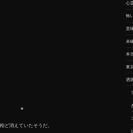
心
怖
意
未
本
東
洒
※
殆ど消えていたそうだ。