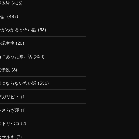
霊体験
(435)
い話
(497)
味がわかると怖い話
(58)
確認生物
(20)
当にあった怖い話
(354)
京伝説
(8)
落にならない怖い話
(539)
アガリビト
(1)
きさらぎ駅
(1)
コトリバコ
(2)
ヒサルキ
(7)