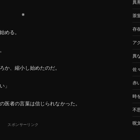
異
※
茶
存
始める。
ア
。
異
ろか、縮小し始めたのだ。
佐
赤
い」
時
の医者の言葉は信じられなかった。
不
呪
スポンサーリンク