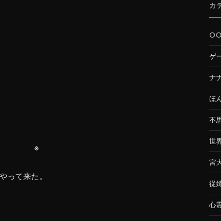
カ
○
ゲ
ナ
ほ
不
世
※
宮
やって来た。
従
心