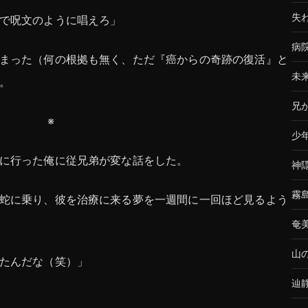
失
で呪文のように唱えろ」
病
まった（何の根拠も無く、ただ『癌からの奇跡の復活』と
未
。
兄
※
少
に行った俺に従兄弟が変な話をした。
神
霧
蛇に乗り、彼を治療に来る夢を一週間に一回ほど見るよう
奄
山
たんだな（笑）」
辿