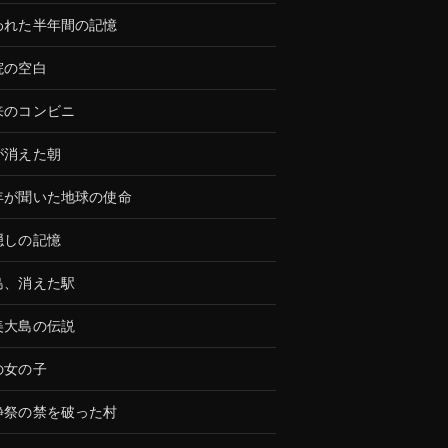
われた半年間の記憶
院の空白
来のコンビニ
が消えた朝
年が聞いた地球の使命
隠しの記憶
島、消えた駅
美大島の伝説
の女の子
静祭の禁を破った村