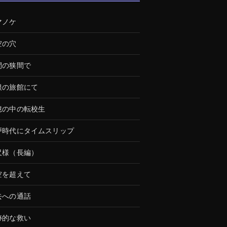
マノケ
空の穴
間の狭間で
根の旅館にて
憶の中の転校生
戸時代にタイムスリップ
尺様（長編）
空を超えて
去への通話
跡的な救い