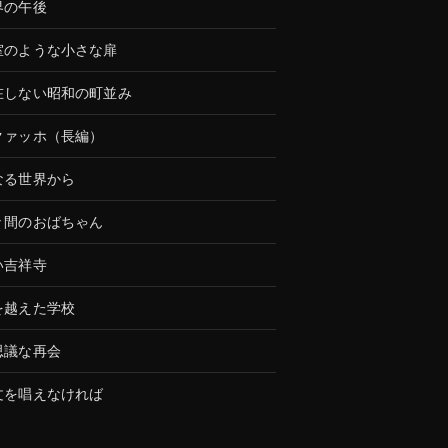
界の午後
室のような小さな扉
在しない昭和の町並み
クァッホ（長編）
なる世界から
々間のおばちゃん
い吉祥寺
を越えた学校
思議な再会
文を唱えなければ