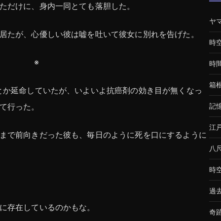
ただけに、身内一同とても落胆した。
ヤ
居たが、心優しい彼は嘘を吐いて彼女に別れを告げた。
時
※
時
箱
とか延命していたが、いよいよ抗癌剤の効き目が無くなっ
て行った。
記
江
まで前向きだった彼も、毎日のように死を口にするように
八
時
過
に存在しているのかもな。
奇