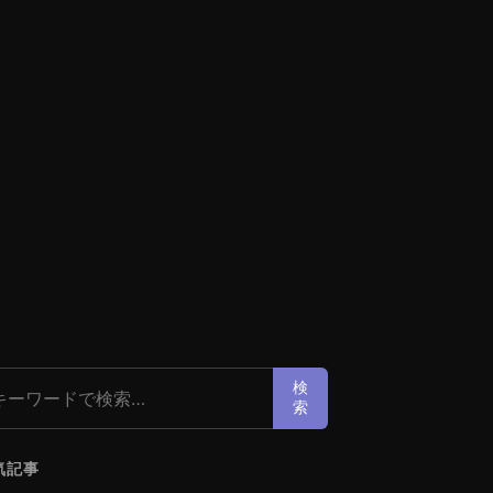
索:
検
索
気記事