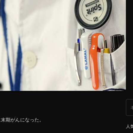
検
に末期がんになった。
人