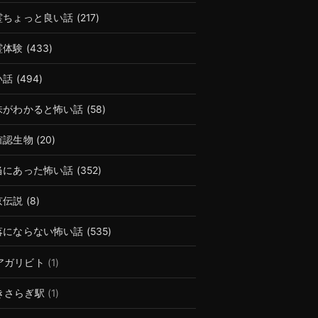
霊ちょっと良い話
(217)
霊体験
(433)
い話
(494)
味がわかると怖い話
(58)
確認生物
(20)
当にあった怖い話
(352)
京伝説
(8)
落にならない怖い話
(535)
アガリビト
(1)
きさらぎ駅
(1)