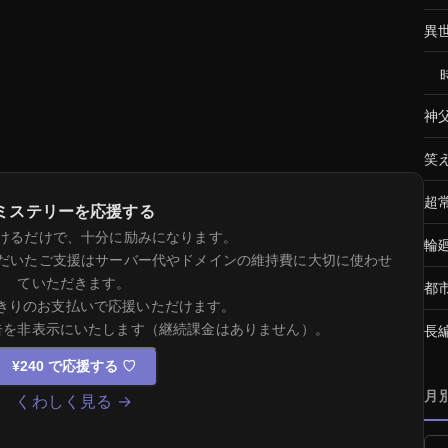
異
神
笑
超
ミステリーを応援する
けるだけで、十分に励みになります。
輪
だいたご支援はサーバー代やドメインの維持費に大切に使わせ
ていただきます。
都
きりのお支払いで応援いただけます。
告を非表示にいたします（継続課金はありません）。
長
¥240 で応援する
♡
月
くわしく見る →