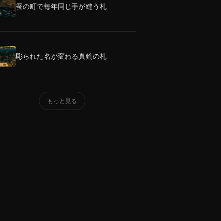
蚕の町で毎年同じ手が縫う札
彫られた名が変わる真鍮の札
もっと見る