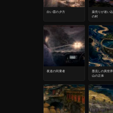
白い霞の夕方
薬売りが迷い
の村
夜道の同乗者
墨流しの異世
山の正体