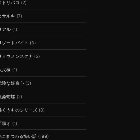
コトリバコ
(2)
ヒサルキ
(7)
リアル
(1)
リゾートバイト
(3)
リョウメンスクナ
(2)
八尺様
(1)
危険な好奇心
(3)
姦姦蛇螺
(2)
巣くうものシリーズ
(8)
巨頭オ
(1)
舎にまつわる怖い話
(199)