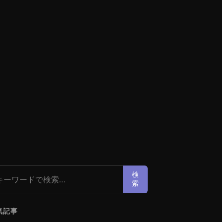
索:
検
索
気記事