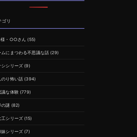
テゴリ
○様・○○さん
(55)
ームにまつわる不思議な話
(29)
ナシシリーズ
(9)
んのり怖い話
(394)
思議な体験
(779)
界の謎
(82)
大工シリーズ
(15)
姉妹シリーズ
(7)