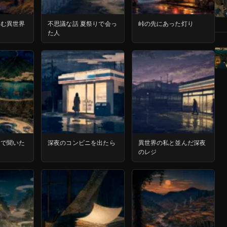
込む異世界
不思議な話 夏祭りで会っ
峠の先にあった灯り
た人
界で聞いた
深夜のコンビニを出たら
異世界の私と並んだ深夜
のレジ