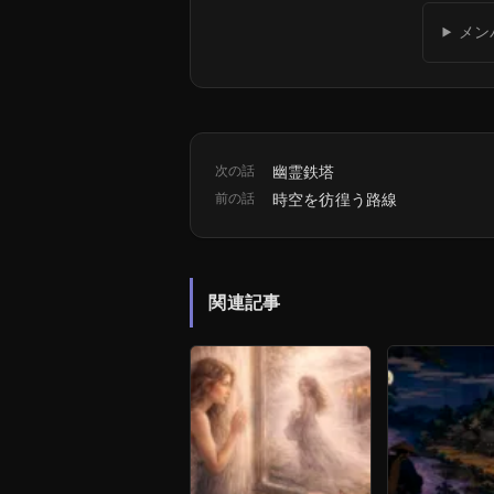
メン
次の話
幽霊鉄塔
前の話
時空を彷徨う路線
関連記事