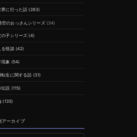
世界に行った話
(283)
時空のおっさんシリーズ
(34)
父の子シリーズ
(4)
える怪談
(42)
常現象
(54)
廻転生に関する話
(31)
市伝説
(115)
編
(135)
別アーカイブ