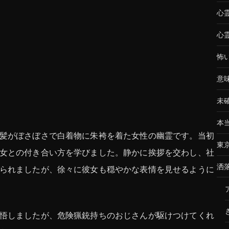
心
心
怖
意
未
本
髪がぼさぼさで白着物に朱袴を着た女性の幽霊です。当初
東
女との付き合い方を学びました。静かに挨拶を交わし、社
洒
られましたが、徐々に彼女も穏やかな表情を見せるように
悟しましたが、危険猟銃持ちのおじさんが駆けつけてくれ