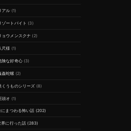
リアル
(1)
リゾートバイト
(3)
リョウメンスクナ
(2)
八尺様
(1)
危険な好奇心
(3)
姦姦蛇螺
(2)
巣くうものシリーズ
(8)
巨頭オ
(1)
舎にまつわる怖い話
(202)
世界に行った話
(283)