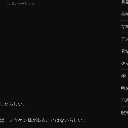
異
スポンサーリンク
茶
存
ア
異
佐
赤
時
不
したらしい。
呪
ば、ノウケン様が出ることはないらしい。