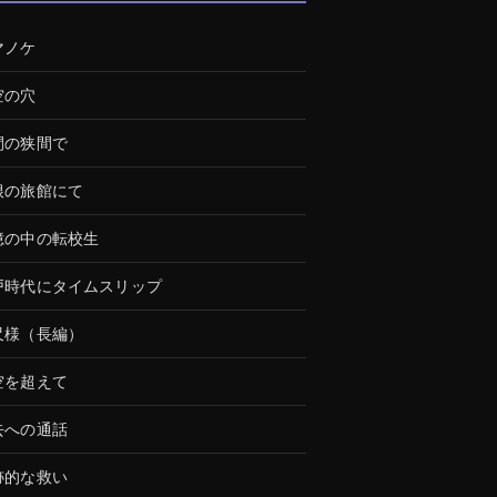
マノケ
空の穴
間の狭間で
根の旅館にて
憶の中の転校生
戸時代にタイムスリップ
尺様（長編）
空を超えて
去への通話
跡的な救い