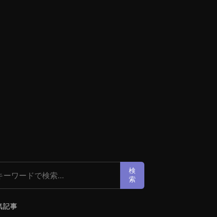
索:
検
索
気記事