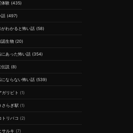
霊体験
(435)
い話
(497)
味がわかると怖い話
(58)
確認生物
(20)
当にあった怖い話
(354)
京伝説
(8)
落にならない怖い話
(539)
アガリビト
(1)
きさらぎ駅
(1)
コトリバコ
(2)
ヒサルキ
(7)