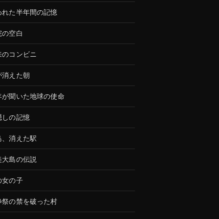
われた半年間の記憶
院の空白
来のコンビニ
が消えた朝
年が聞いた地球の使命
隠しの記憶
島、消えた駅
美大島の伝説
の女の子
静祭の禁を破った村