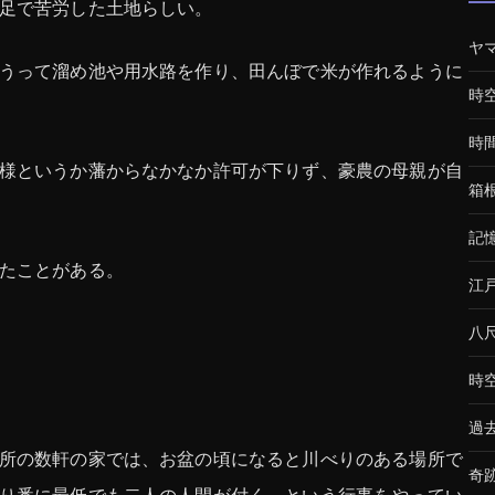
足で苦労した土地らしい。
ヤ
うって溜め池や用水路を作り、田んぼで米が作れるように
時
時
様というか藩からなかなか許可が下りず、豪農の母親が自
箱
記
たことがある。
江
八
時
過
所の数軒の家では、お盆の頃になると川べりのある場所で
奇