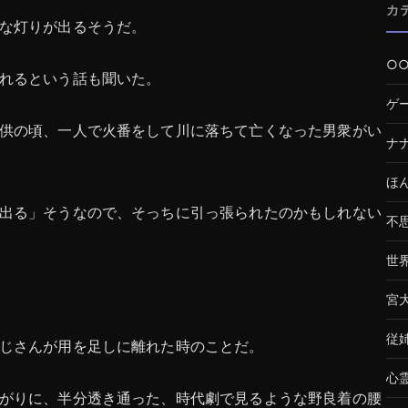
カ
な灯りが出るそうだ。
○
れるという話も聞いた。
ゲ
供の頃、一人で火番をして川に落ちて亡くなった男衆がい
ナ
ほ
出る」そうなので、そっちに引っ張られたのかもしれない
不
世
宮
従
じさんが用を足しに離れた時のことだ。
心
がりに、半分透き通った、時代劇で見るような野良着の腰