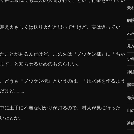
り番に最低でも二人の人間が付く、という行事をやってい
失
病
迎え火もしくは送り火だと思ってたけど、実は違ってい
未
兄
たことがあるんだけど、この火は『ノウケン様』に「ちゃ
少
ます」と知らせるためのものらしい。
神
、どうも『ノウケン様』というのは、『用水路を作るよう
霧
だけど……。
奄
中に土手に不審な明かりが灯るので、村人が見に行った
山
いたとか。
辿