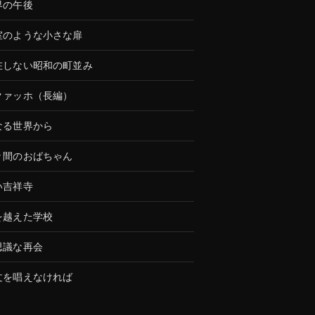
界の午後
室のような小さな扉
在しない昭和の町並み
クァッホ（長編）
なる世界から
々間のおばちゃん
い吉祥寺
を越えた学校
思議な再会
文を唱えなければ