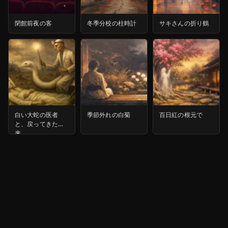
閉館前夜の客
冬季分校の柱時計
サキさんの折り鶴
白い大蛇の医者
季節外れの白菊
百日紅の根元で
と、戻ってきた未
来