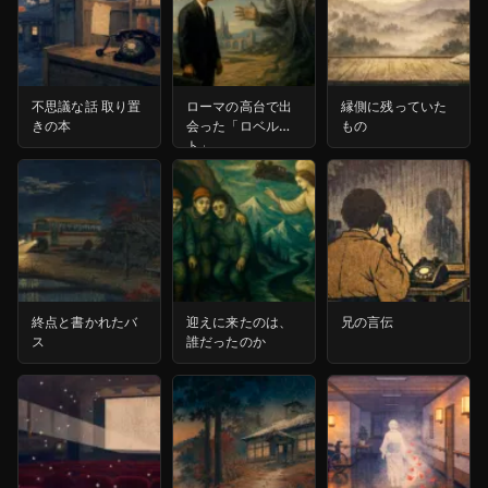
不思議な話 取り置
ローマの高台で出
縁側に残っていた
きの本
会った「ロベル
もの
ト」
終点と書かれたバ
迎えに来たのは、
兄の言伝
ス
誰だったのか