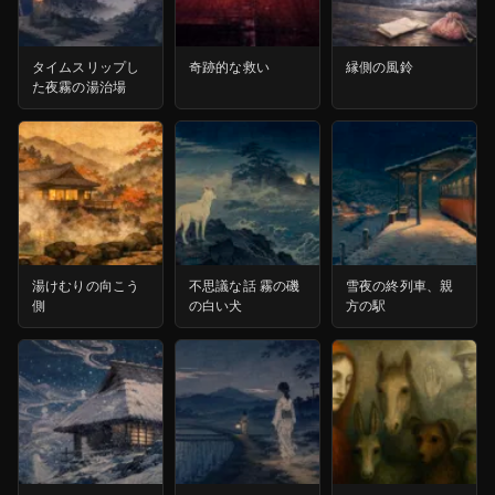
タイムスリップし
奇跡的な救い
縁側の風鈴
た夜霧の湯治場
湯けむりの向こう
不思議な話 霧の磯
雪夜の終列車、親
側
の白い犬
方の駅