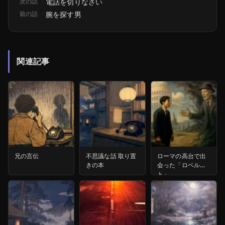
次の話
電話を切りなさい
前の話
腕を探す男
関連記事
兄の言伝
不思議な話 取り置
ローマの高台で出
きの本
会った「ロベル
ト」