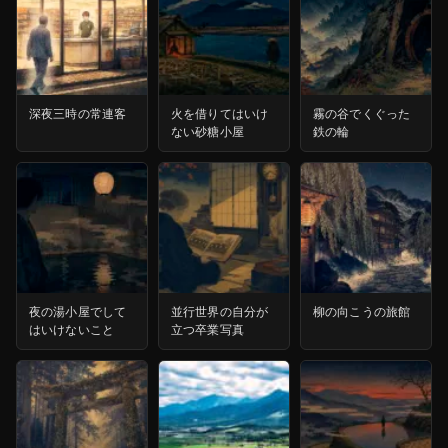
深夜三時の常連客
火を借りてはいけ
霧の谷でくぐった
ない砂糖小屋
鉄の輪
夜の湯小屋でして
並行世界の自分が
柳の向こうの旅館
はいけないこと
立つ卒業写真