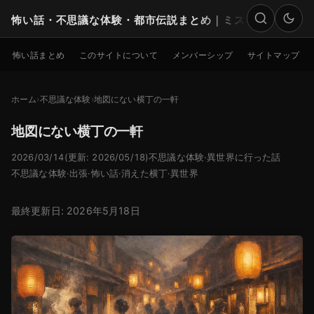
怖い話・不思議な体験・都市伝説まとめ｜ミステリー
検索
怖い話まとめ
このサイトについて
メンバーシップ
サイトマップ
ホーム
不思議な体験
地図にない横丁の一軒
地図にない横丁の一軒
2026/03/14
(更新: 2026/05/18)
不思議な体験
·
異世界に行った話
不思議な体験
·
出張
·
怖い話
·
消えた横丁
·
異世界
最終更新日: 2026年5月18日