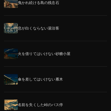
曳かれ続ける島の残念石
息が白くならない湯治客
火を借りてはいけない砂糖小屋
傘を差してはいけない雁木
名前を失くした峠のバス停