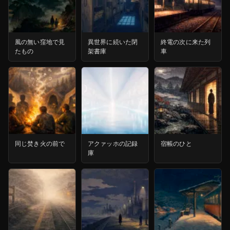
風の無い窪地で見
異世界に続いた閉
終電の次に来た列
たもの
架書庫
車
同じ焚き火の前で
アクァッホの記録
宿帳のひと
庫