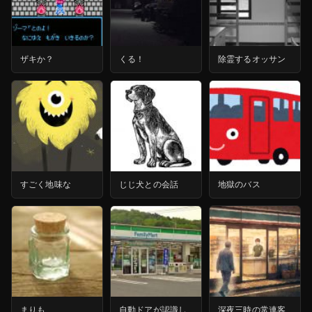
ザキか？
くる！
除霊するオッサン
すごく地味な
じじ犬との会話
地獄のバス
まりも
自動ドアが認識し
深夜三時の常連客