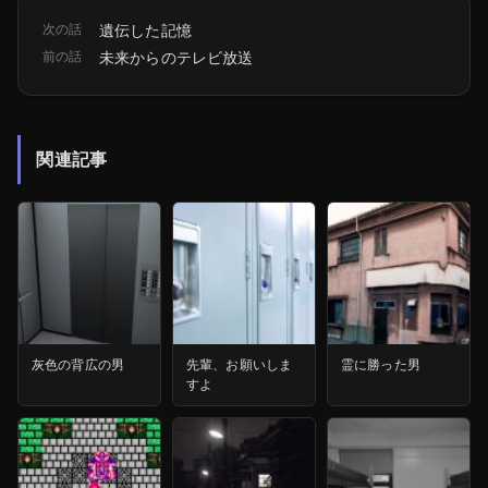
次の話
遺伝した記憶
前の話
未来からのテレビ放送
関連記事
灰色の背広の男
先輩、お願いしま
霊に勝った男
すよ