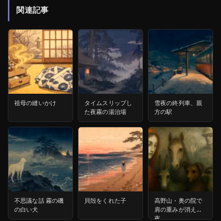
関連記事
祖母の縫いかけ
タイムスリップし
雪夜の終列車、親
た夜霧の湯治場
方の駅
不思議な話 霧の磯
貝殻をくれた子
高野山・奥の院で
の白い犬
肩の重みが消えた
夜