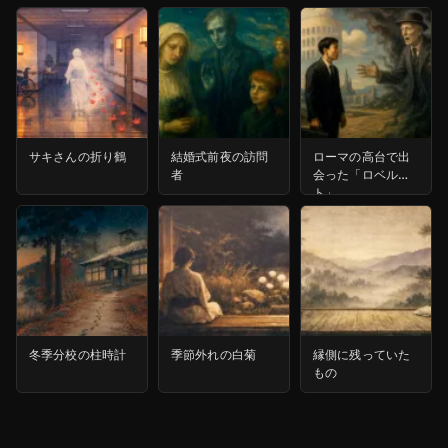
サキさんの折り鶴
結婚式前夜の訪問
ローマの高台で出
者
会った「ロベル
ト」
冬季分校の柱時計
季節外れの白菊
縁側に残っていた
もの