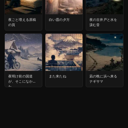
夜ごと増える原稿
白い霞の夕方
夜の古井戸と水を
の頁
汲む音
夜明け前の国道
また来たね
凪の晩に浜へ来る
が、そこになかっ
ナギサマ
た