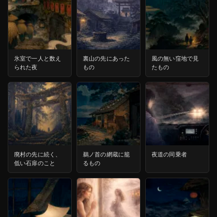
氷室で一人と数え
裏山の先にあった
風の無い窪地で見
られた夜
もの
たもの
廃村の先に続く、
鵜ノ首の網蔵に籠
夜道の同乗者
低い石扉のこと
るもの