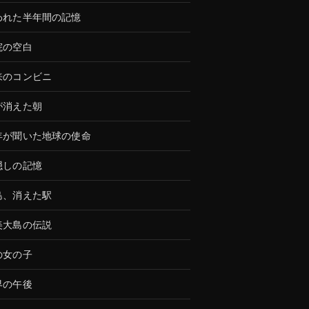
われた半年間の記憶
院の空白
来のコンビニ
が消えた朝
年が聞いた地球の使命
隠しの記憶
島、消えた駅
美大島の伝説
の女の子
界の午後