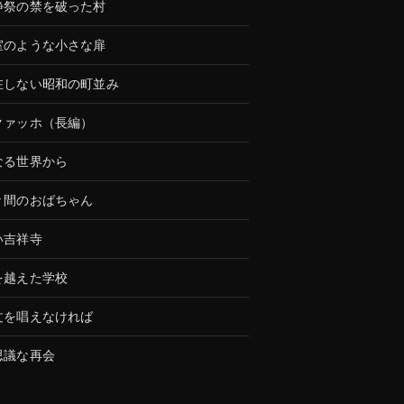
静祭の禁を破った村
室のような小さな扉
在しない昭和の町並み
クァッホ（長編）
なる世界から
々間のおばちゃん
い吉祥寺
を越えた学校
文を唱えなければ
思議な再会