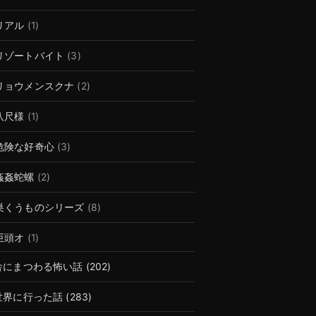
リアル
(1)
リゾートバイト
(3)
リョウメンスクナ
(2)
八尺様
(1)
危険な好奇心
(3)
姦姦蛇螺
(2)
巣くうものシリーズ
(8)
巨頭オ
(1)
舎にまつわる怖い話
(202)
世界に行った話
(283)