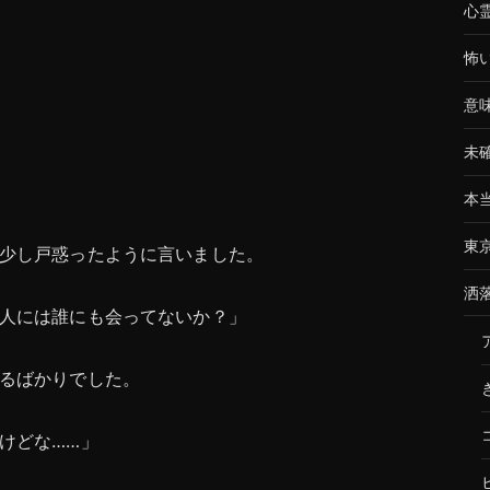
心
怖
意
未
本
東
少し戸惑ったように言いました。
洒
人には誰にも会ってないか？」
るばかりでした。
けどな……」