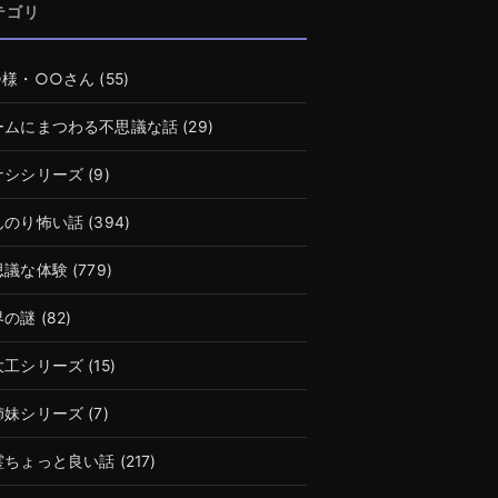
テゴリ
○様・○○さん
(55)
ームにまつわる不思議な話
(29)
ナシシリーズ
(9)
んのり怖い話
(394)
思議な体験
(779)
界の謎
(82)
大工シリーズ
(15)
姉妹シリーズ
(7)
霊ちょっと良い話
(217)