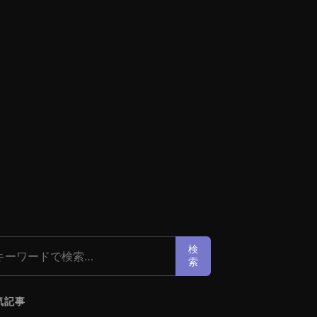
索:
検
索
気記事