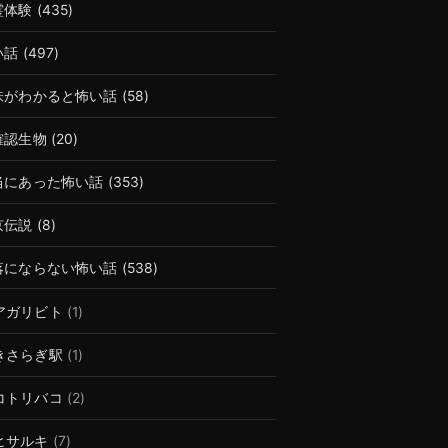
霊体験
(435)
い話
(497)
味がわかると怖い話
(58)
確認生物
(20)
当にあった怖い話
(353)
京伝説
(8)
落にならない怖い話
(538)
アガリビト
(1)
きさらぎ駅
(1)
コトリバコ
(2)
ヒサルキ
(7)