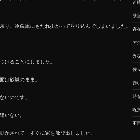
辿
茶
戻り、冷蔵庫にもたれ掛かって座り込んでしまいました。
存
ア
異
つけることにしました。
佐
面は砂嵐のまま。
赤
時
ないのです。
呪
違いない。
不
動かされて、すぐに家を飛び出しました。