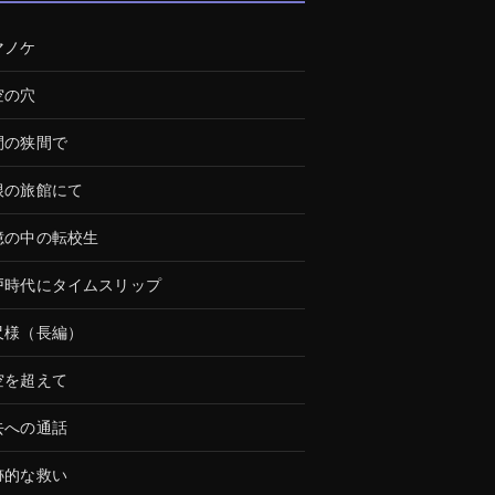
マノケ
空の穴
間の狭間で
根の旅館にて
憶の中の転校生
戸時代にタイムスリップ
尺様（長編）
空を超えて
去への通話
跡的な救い