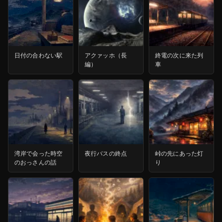
日付の合わない駅
アクァッホ（長
終電の次に来た列
編）
車
湾岸で会った時空
夜行バスの終点
峠の先にあった灯
のおっさんの話
り