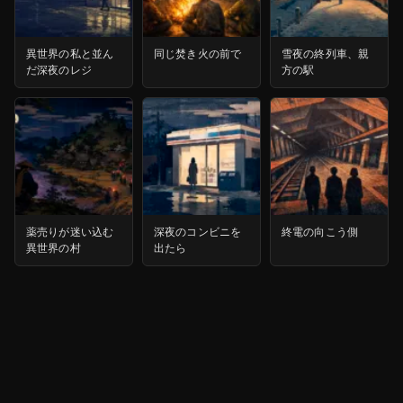
異世界の私と並ん
同じ焚き火の前で
雪夜の終列車、親
だ深夜のレジ
方の駅
薬売りが迷い込む
深夜のコンビニを
終電の向こう側
異世界の村
出たら