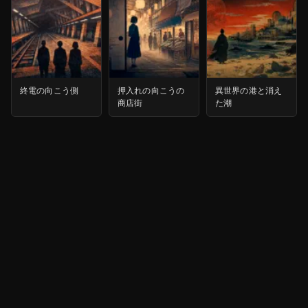
終電の向こう側
押入れの向こうの
異世界の港と消え
商店街
た潮