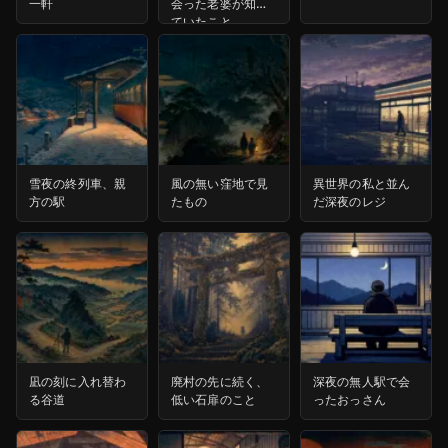
一軒
会った老婆が知っ
ていたこと
雪夜の終列車、親
風の無い窪地で見
異世界の私と並ん
方の駅
たもの
だ深夜のレジ
凪の刻に入れ替わ
廃村の先に続く、
深夜の無人駅で会
る谷道
低い石扉のこと
ったおっさん