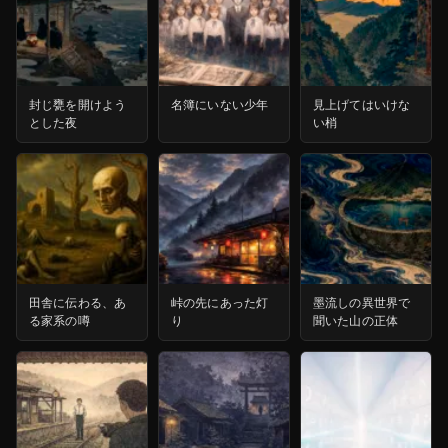
封じ甕を開けよう
名簿にいない少年
見上げてはいけな
とした夜
い梢
田舎に伝わる、あ
峠の先にあった灯
墨流しの異世界で
る家系の噂
り
聞いた山の正体