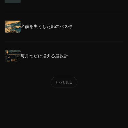
名前を失くした峠のバス停
毎月七だけ増える度数計
もっと見る