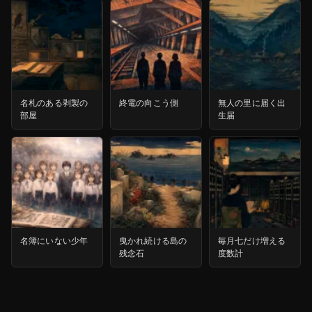
名札のある剥製の
終電の向こう側
無人の里に届く出
部屋
生届
名簿にいない少年
曳かれ続ける島の
毎月七だけ増える
残念石
度数計