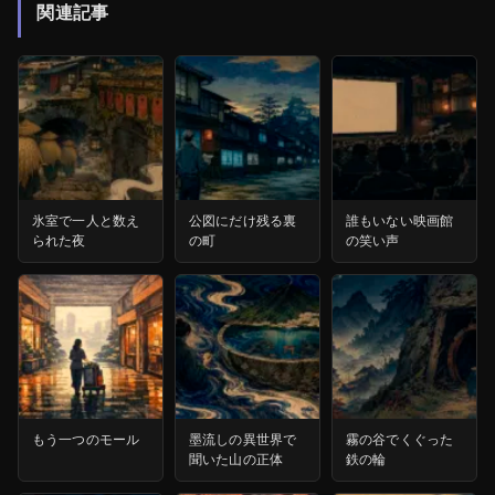
関連記事
氷室で一人と数え
公図にだけ残る裏
誰もいない映画館
られた夜
の町
の笑い声
もう一つのモール
墨流しの異世界で
霧の谷でくぐった
聞いた山の正体
鉄の輪