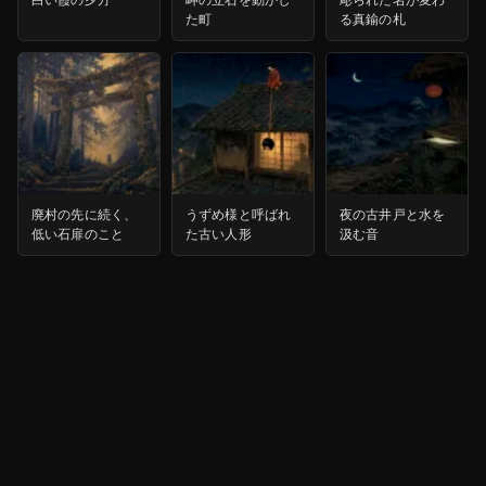
た町
る真鍮の札
廃村の先に続く、
うずめ様と呼ばれ
夜の古井戸と水を
低い石扉のこと
た古い人形
汲む音