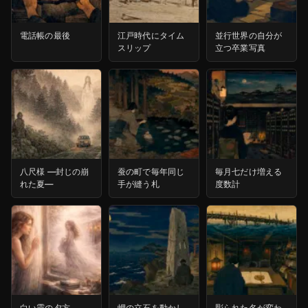
電話帳の最後
江戸時代にタイム
並行世界の自分が
スリップ
立つ卒業写真
八尺様 ―封じの崩
蚕の町で毎年同じ
毎月七だけ増える
れた夏―
手が縫う札
度数計
白い霞の夕方
岬の立石を動かし
彫られた名が変わ