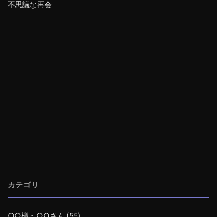
不思議な再会
カテゴリ
○○様・○○さん
(55)