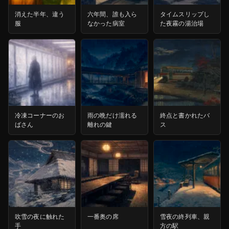
消えた半年、違う
六年間、誰も入ら
タイムスリップし
服
なかった病室
た夜霧の湯治場
冷凍コーナーのお
雨の晩だけ濡れる
終点と書かれたバ
ばさん
離れの鍵
ス
吹雪の夜に触れた
一番奥の席
雪夜の終列車、親
手
方の駅