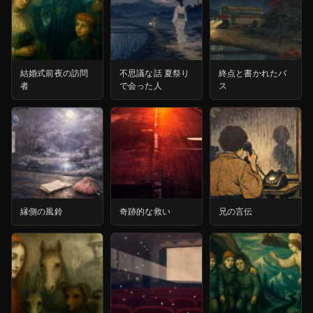
結婚式前夜の訪問
不思議な話 夏祭り
終点と書かれたバ
者
で会った人
ス
縁側の風鈴
奇跡的な救い
兄の言伝