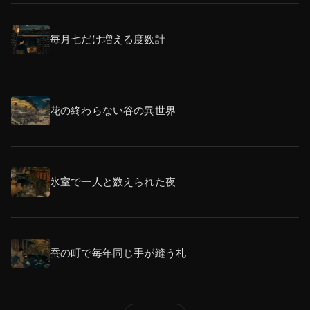
毎月七だけ増える度数計
花の終わらない谷の異世界
氷室で一人と数えられた夜
蚕の町で毎年同じ手が縫う札