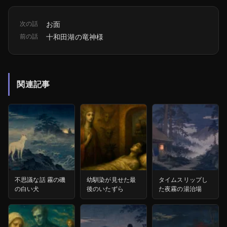
次の話
お面
前の話
十和田湖の竜神様
関連記事
不思議な話 霧の磯
幼馴染が見せた最
タイムスリップし
の白い犬
後のいたずら
た夜霧の湯治場