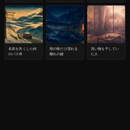
名前を失くした峠
雨の晩だけ濡れる
洗い物を干してい
のバス停
離れの鍵
た人