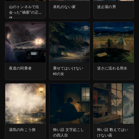
山のトンネルで出
表札のない家
波止場の男
会った“禍垂”の正
体
夜道の同乗者
乗せてはいけない
逆さに流れる用水
峠の女
湯気の向こう側
怖い話 文字起こし
怖い話 数えてはい
の四人目
けない函