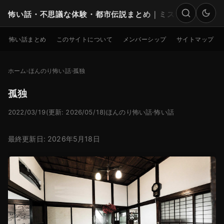
怖い話・不思議な体験・都市伝説まとめ｜ミステリー
検索
怖い話まとめ
このサイトについて
メンバーシップ
サイトマップ
ホーム
ほんのり怖い話
孤独
孤独
2022/03/19
(更新: 2026/05/18)
ほんのり怖い話
·
怖い話
最終更新日: 2026年5月18日