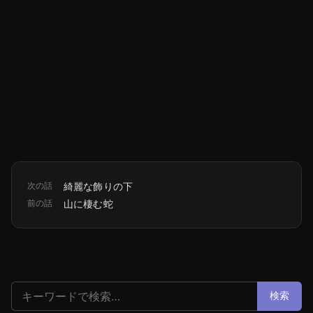
次の話
綺麗な飾りの下
前の話
山に棲む蛇
検索:
検索