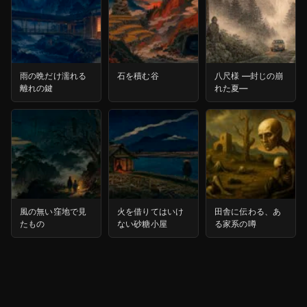
雨の晩だけ濡れる
石を積む谷
八尺様 ―封じの崩
離れの鍵
れた夏―
風の無い窪地で見
火を借りてはいけ
田舎に伝わる、あ
たもの
ない砂糖小屋
る家系の噂