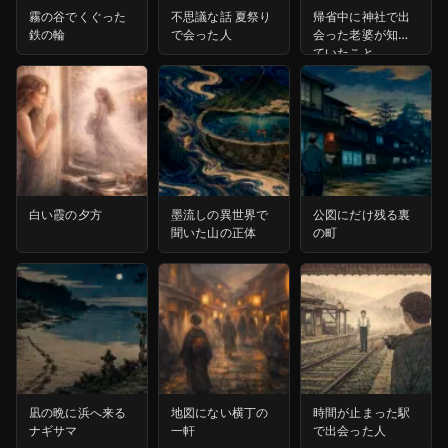
霧の谷でくぐった
不思議な話 夏祭り
帰省中に神社で出
鉄の輪
で会った人
会った老婆が知っ
ていたこと
白い霞の夕方
墨流しの異世界で
公図にだけ残る裏
聞いた山の正体
の町
凪の晩に浜へ来る
地図にない横丁の
時間が止まった駅
ナギサマ
一軒
で出会った人