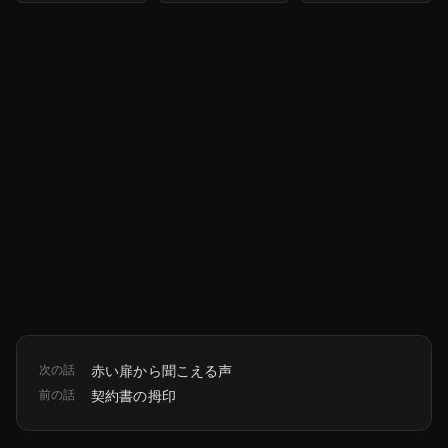
次の話
赤い扉から聞こえる声
前の話
契約書の拇印