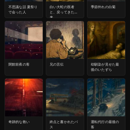
不思議な話 夏祭り
白い大蛇の医者
季節外れの白菊
で会った人
と、戻ってきた未
来
閉館前夜の客
兄の言伝
幼馴染が見せた最
後のいたずら
奇跡的な救い
終点と書かれたバ
運転代行の最後の
ス
客