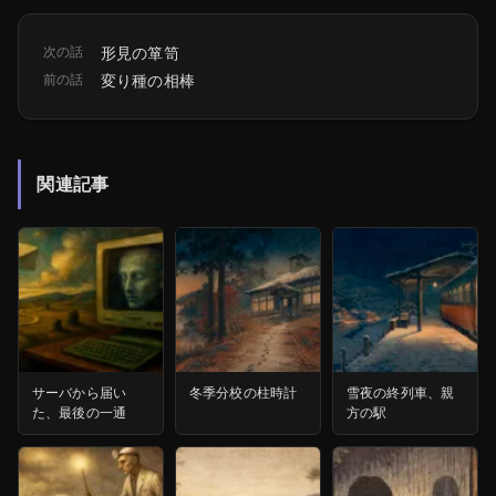
次の話
形見の箪笥
前の話
変り種の相棒
関連記事
サーバから届い
冬季分校の柱時計
雪夜の終列車、親
た、最後の一通
方の駅