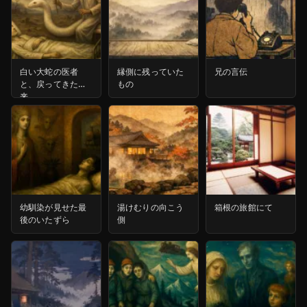
白い大蛇の医者
縁側に残っていた
兄の言伝
と、戻ってきた未
もの
来
幼馴染が見せた最
湯けむりの向こう
箱根の旅館にて
後のいたずら
側