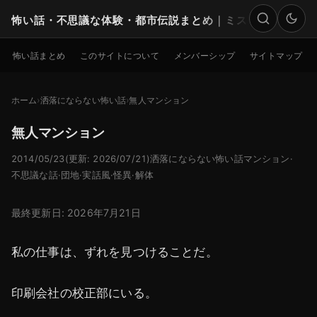
怖い話・不思議な体験・都市伝説まとめ｜ミステリー
検索
怖い話まとめ
このサイトについて
メンバーシップ
サイトマップ
ホーム
洒落にならない怖い話
無人マンション
無人マンション
2014/05/23
(更新: 2026/07/21)
洒落にならない怖い話
マンション
·
不思議な話
·
団地
·
実話風
·
怪異
·
解体
最終更新日: 2026年7月21日
私の仕事は、ずれを見つけることだ。
印刷会社の校正部にいる。