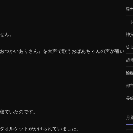
異
せん。
神
笑
おつかいありさん』を大声で歌うおばあちゃんの声が響い
超
輪
都
長
寝ていたのです。
月
タオルケットがかけられていました。