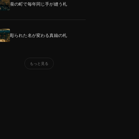
蚕の町で毎年同じ手が縫う札
彫られた名が変わる真鍮の札
もっと見る