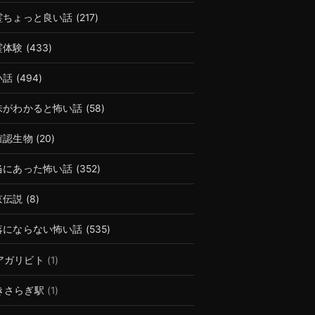
霊ちょっと良い話
(217)
霊体験
(433)
い話
(494)
味がわかると怖い話
(58)
確認生物
(20)
当にあった怖い話
(352)
京伝説
(8)
落にならない怖い話
(535)
アガリビト
(1)
きさらぎ駅
(1)