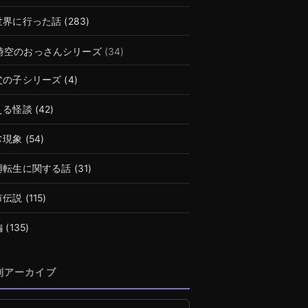
世界に行った話
(283)
時空のおっさんシリーズ
(34)
父の子シリーズ
(4)
える怪談
(42)
常現象
(54)
廻転生に関する話
(31)
市伝説
(115)
編
(135)
別アーカイブ