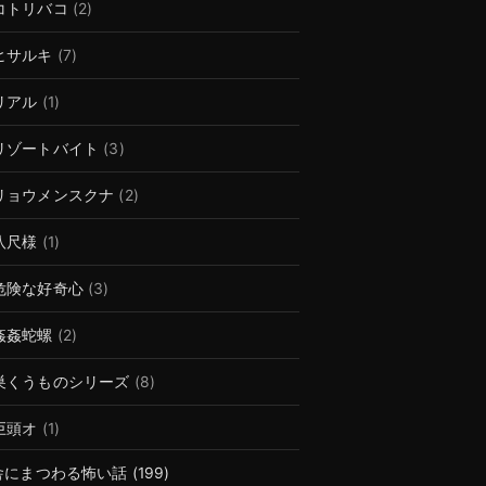
コトリバコ
(2)
ヒサルキ
(7)
リアル
(1)
リゾートバイト
(3)
リョウメンスクナ
(2)
八尺様
(1)
危険な好奇心
(3)
姦姦蛇螺
(2)
巣くうものシリーズ
(8)
巨頭オ
(1)
舎にまつわる怖い話
(199)