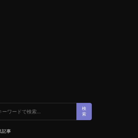
索:
検
索
気記事