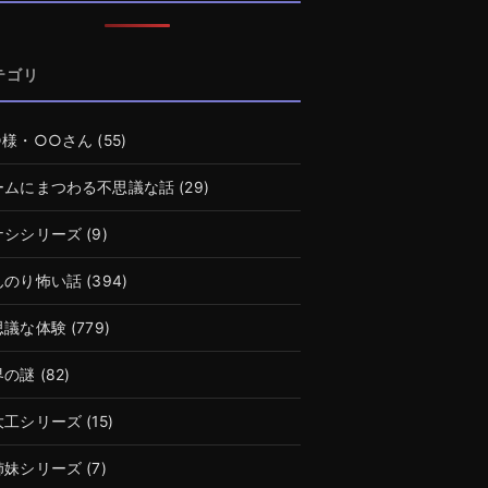
テゴリ
○様・○○さん
(55)
ームにまつわる不思議な話
(29)
ナシシリーズ
(9)
んのり怖い話
(394)
思議な体験
(779)
界の謎
(82)
大工シリーズ
(15)
姉妹シリーズ
(7)