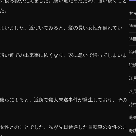
の後ろ姿が見えました。細い道だったため、追い抜くこと
た。
ヤ
時
まいました。近づいてみると、髪の長い女性が倒れてい
時
箱
暗い道での出来事に怖くなり、家に急いで帰ってしまいま
記
江
八
彼らによると、近所で殺人未遂事件が発生しており、その
時
過
女性とのことでした。私が先日遭遇した自転車の女性のこ
奇