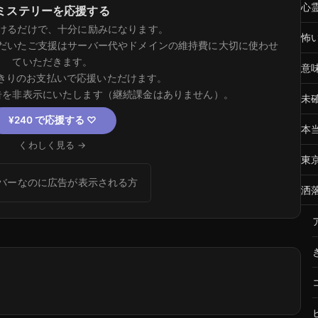
心
ミステリーを応援する
けるだけで、十分に励みになります。
怖
だいたご支援はサーバー代やドメインの維持費に大切に使わせ
ていただきます。
意
きりのお支払いで応援いただけます。
告を非表示にいたします（継続課金はありません）。
未
¥240 で応援する
♡
本
くわしく見る →
東
バーなのに広告が表示される方
洒