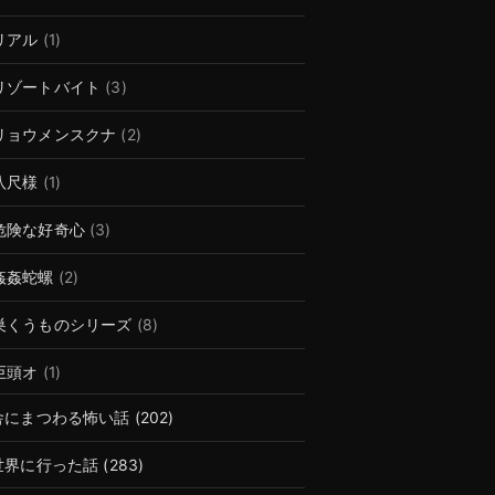
リアル
(1)
リゾートバイト
(3)
リョウメンスクナ
(2)
八尺様
(1)
危険な好奇心
(3)
姦姦蛇螺
(2)
巣くうものシリーズ
(8)
巨頭オ
(1)
舎にまつわる怖い話
(202)
世界に行った話
(283)