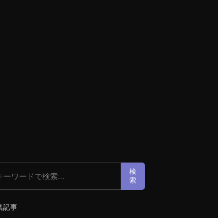
索:
検
索
気記事