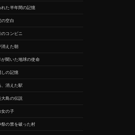
われた半年間の記憶
院の空白
来のコンビニ
が消えた朝
年が聞いた地球の使命
隠しの記憶
島、消えた駅
美大島の伝説
の女の子
静祭の禁を破った村