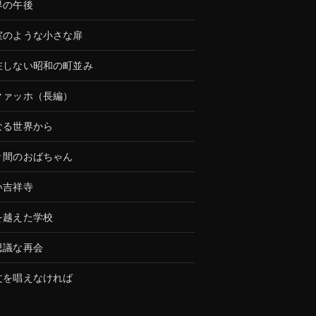
界の午後
室のような小さな扉
在しない昭和の町並み
クァッホ（長編）
なる世界から
々間のおばちゃん
い吉祥寺
を越えた学校
思議な再会
文を唱えなければ