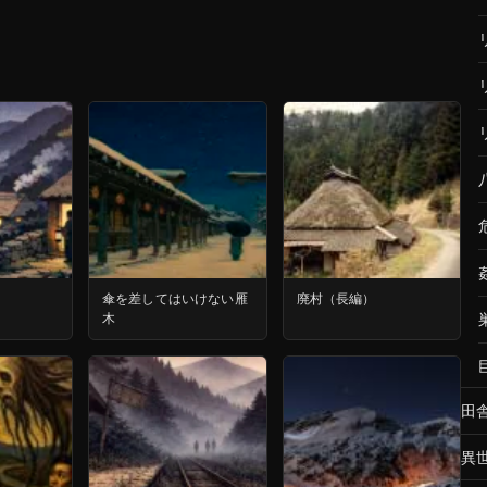
傘を差してはいけない雁
廃村（長編）
木
田
異