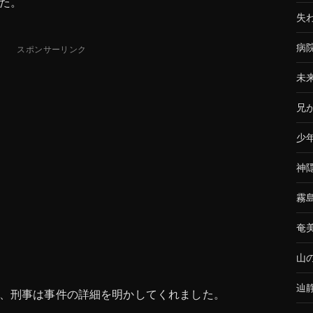
た。
失
病
スポンサーリンク
未
兄
少
神
霧
奄
山
辿
、刑事は事件の詳細を明かしてくれました。