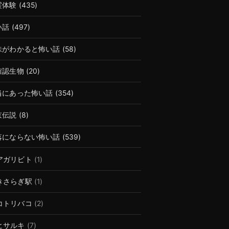
霊体験
(435)
い話
(497)
味がわかると怖い話
(58)
確認生物
(20)
当にあった怖い話
(354)
京伝説
(8)
落にならない怖い話
(539)
アガリビト
(1)
きさらぎ駅
(1)
コトリバコ
(2)
ヒサルキ
(7)