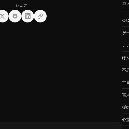
カ
○
ゲ
ナ
ほ
不
世
宮
従
心