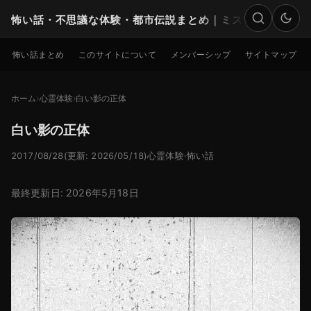
怖い話・不思議な体験・都市伝説まとめ｜ミステリー
検索
怖い話まとめ
このサイトについて
メンバーシップ
サイトマップ
ホーム
心霊体験
白い影の正体
白い影の正体
2017/08/28
(更新: 2026/05/18)
心霊体験
·
怖い話
最終更新日: 2026年5月18日