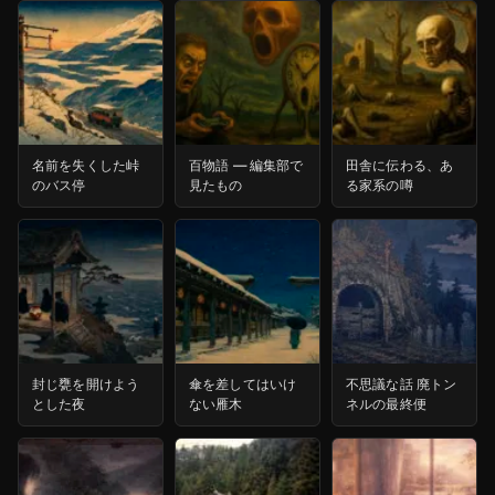
名前を失くした峠
百物語 ― 編集部で
田舎に伝わる、あ
のバス停
見たもの
る家系の噂
封じ甕を開けよう
傘を差してはいけ
不思議な話 廃トン
とした夜
ない雁木
ネルの最終便