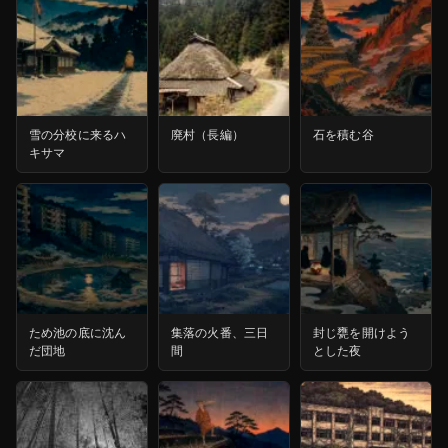
雪の分校に来るハ
廃村（長編）
石を積む谷
キサマ
ため池の底に沈ん
集落の火番、三日
封じ甕を開けよう
だ団地
間
とした夜