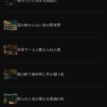
毎月七だけ増える度数計
花の終わらない谷の異世界
氷室で一人と数えられた夜
蚕の町で毎年同じ手が縫う札
彫られた名が変わる真鍮の札