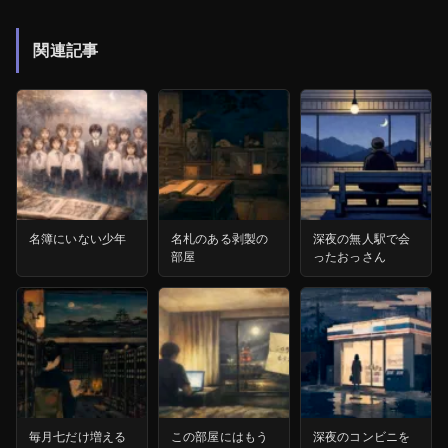
関連記事
名簿にいない少年
名札のある剥製の
深夜の無人駅で会
部屋
ったおっさん
毎月七だけ増える
この部屋にはもう
深夜のコンビニを