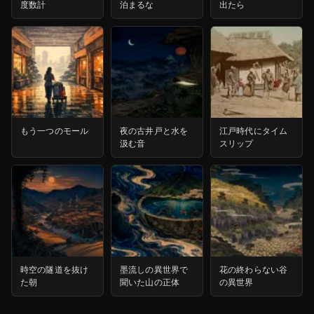
度数計
泊まるな
出たら
もう一つのモール
夜の古井戸と水を
江戸時代にタイム
汲む音
スリップ
時空の隧道を抜け
墨流しの異世界で
花の終わらない谷
た朝
聞いた山の正体
の異世界