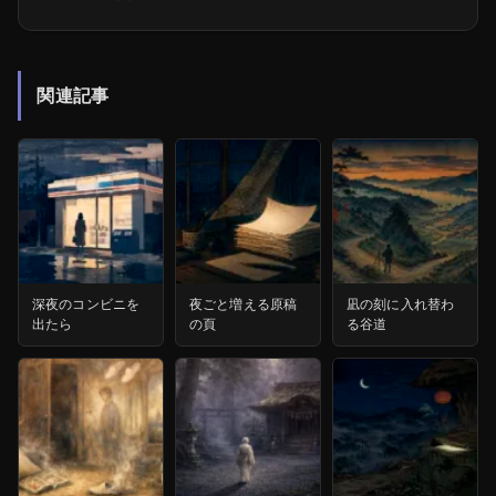
関連記事
深夜のコンビニを
夜ごと増える原稿
凪の刻に入れ替わ
出たら
の頁
る谷道