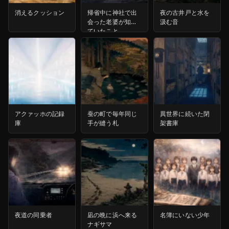
消えるクッション
帰省中に神社で出
夜の古井戸と水を
会った老婆が知っ
汲む音
ていたこと
アクァッホの記録
蚕の町で毎年同じ
異世界に続いた閉
庫
手が縫う札
架書庫
夜道の同乗者
凪の晩に浜へ来る
名簿にいない少年
ナギサマ