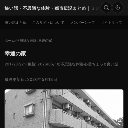
怖い話・不思議な体験・都市伝説まとめ｜ミステリー
検索
怖い話まとめ
このサイトについて
メンバーシップ
サイトマップ
ホーム
不思議な体験
幸運の家
幸運の家
2017/07/21
(更新: 2026/05/18)
不思議な体験
·
心霊ちょっと良い話
最終更新日: 2026年5月18日