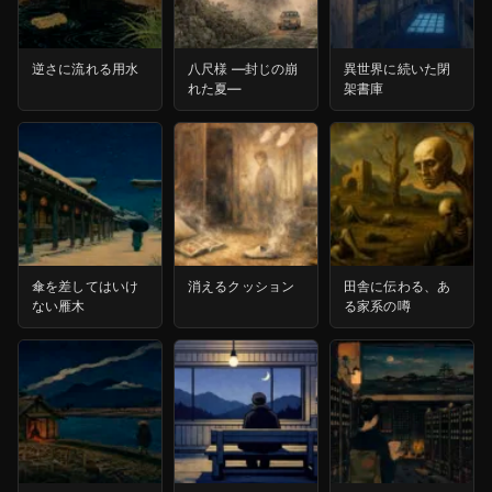
逆さに流れる用水
八尺様 ―封じの崩
異世界に続いた閉
れた夏―
架書庫
傘を差してはいけ
消えるクッション
田舎に伝わる、あ
ない雁木
る家系の噂