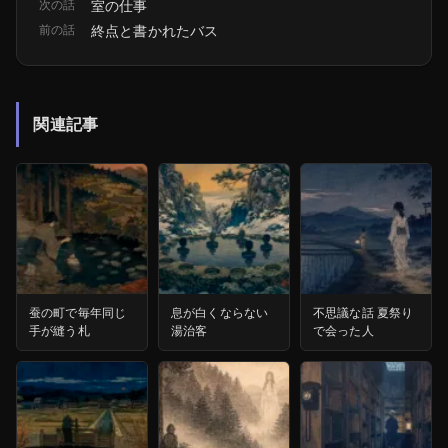
次の話
室の仕事
前の話
終点と書かれたバス
関連記事
蚕の町で毎年同じ
息が白くならない
不思議な話 夏祭り
手が縫う札
湯治客
で会った人