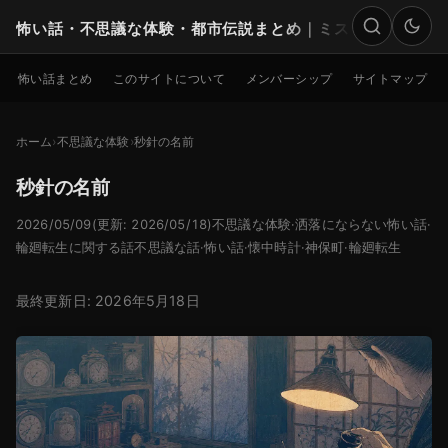
怖い話・不思議な体験・都市伝説まとめ｜ミステリー
検索
怖い話まとめ
このサイトについて
メンバーシップ
サイトマップ
ホーム
不思議な体験
秒針の名前
秒針の名前
2026/05/09
(更新: 2026/05/18)
不思議な体験
·
洒落にならない怖い話
·
輪廻転生に関する話
不思議な話
·
怖い話
·
懐中時計
·
神保町
·
輪廻転生
最終更新日: 2026年5月18日