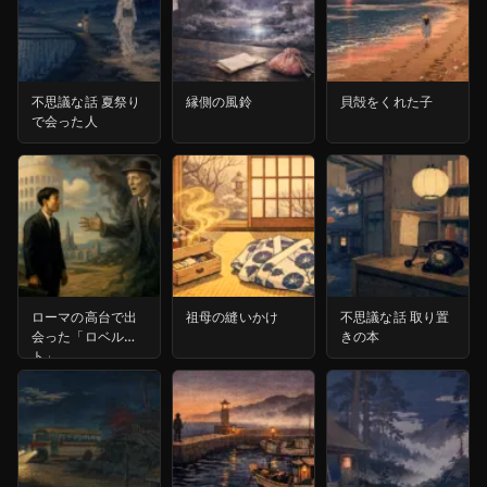
不思議な話 夏祭り
縁側の風鈴
貝殻をくれた子
で会った人
ローマの高台で出
祖母の縫いかけ
不思議な話 取り置
会った「ロベル
きの本
ト」