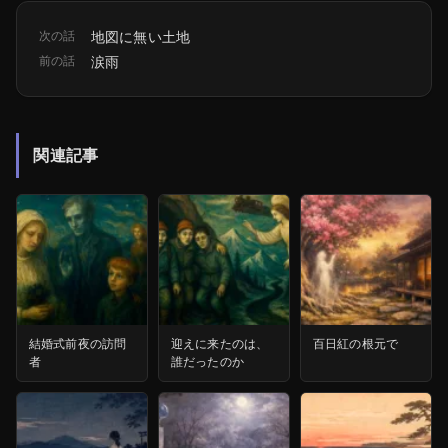
次の話
地図に無い土地
前の話
涙雨
関連記事
結婚式前夜の訪問
迎えに来たのは、
百日紅の根元で
者
誰だったのか