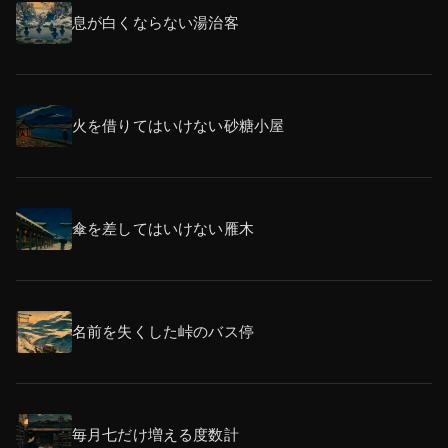
息が白くならない湯治客
火を借りてはいけない砂糖小屋
傘を差してはいけない雁木
名前を失くした峠のバス停
毎月七だけ増える度数計