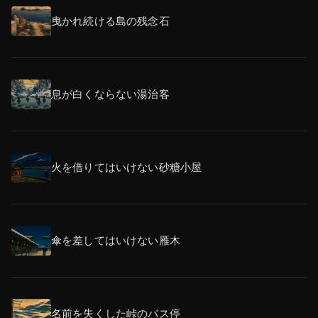
曳かれ続ける島の残念石
息が白くならない湯治客
火を借りてはいけない砂糖小屋
傘を差してはいけない雁木
名前を失くした峠のバス停