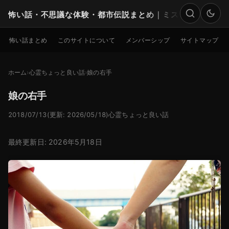
怖い話・不思議な体験・都市伝説まとめ｜ミステリー
検索
怖い話まとめ
このサイトについて
メンバーシップ
サイトマップ
ホーム
心霊ちょっと良い話
娘の右手
娘の右手
2018/07/13
(更新: 2026/05/18)
心霊ちょっと良い話
最終更新日: 2026年5月18日