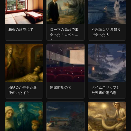
箱根の旅館にて
ローマの高台で出
不思議な話 夏祭り
会った「ロベル
で会った人
ト」
幼馴染が見せた最
閉館前夜の客
タイムスリップし
後のいたずら
た夜霧の湯治場