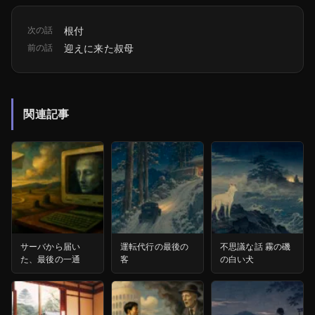
次の話
根付
前の話
迎えに来た叔母
関連記事
サーバから届い
運転代行の最後の
不思議な話 霧の磯
た、最後の一通
客
の白い犬