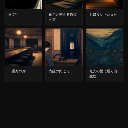
三文字
夜ごと増える原稿
お帰りなさいませ
の頁
一番奥の席
内線の向こう
無人の里に届く出
生届