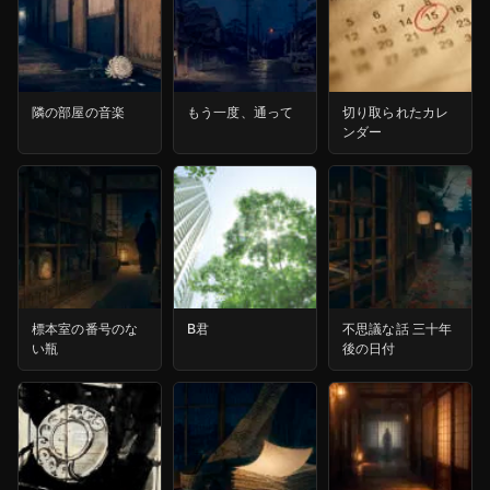
隣の部屋の音楽
もう一度、通って
切り取られたカレ
ンダー
標本室の番号のな
B君
不思議な話 三十年
い瓶
後の日付