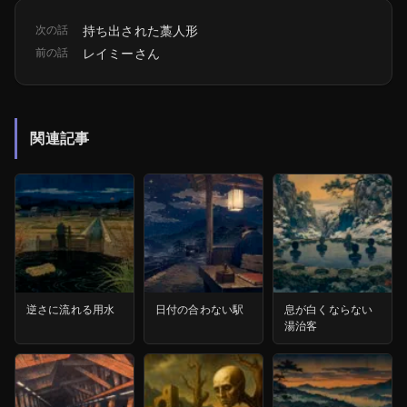
次の話
持ち出された藁人形
前の話
レイミーさん
関連記事
逆さに流れる用水
日付の合わない駅
息が白くならない
湯治客