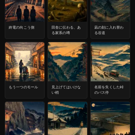
終電の向こう側
田舎に伝わる、あ
凪の刻に入れ替わ
る家系の噂
る谷道
もう一つのモール
見上げてはいけな
名前を失くした峠
い梢
のバス停