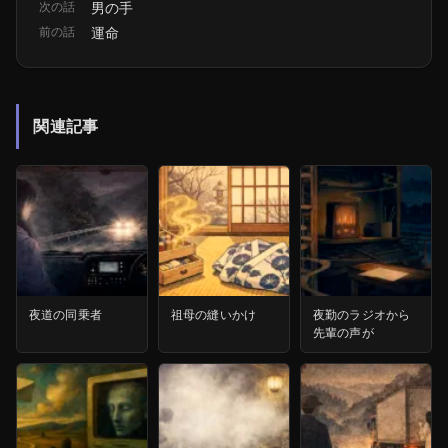
次の話
男の手
前の話
運命
関連記事
夜道の同乗者
祖母の縫いかけ
夜勤のラジオから
先輩の声が