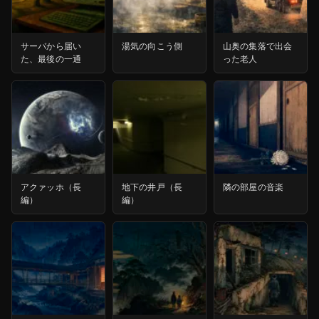
サーバから届い
湯気の向こう側
山奥の集落で出会
た、最後の一通
った老人
アクァッホ（長
地下の井戸（長
隣の部屋の音楽
編）
編）