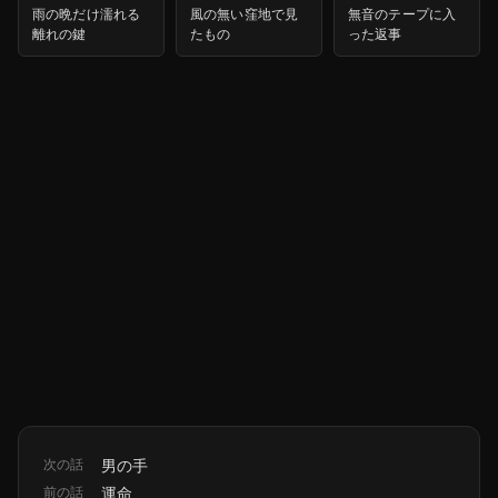
雨の晩だけ濡れる
風の無い窪地で見
無音のテープに入
離れの鍵
たもの
った返事
次の話
男の手
前の話
運命