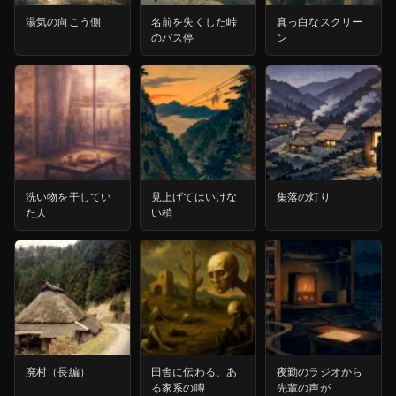
湯気の向こう側
名前を失くした峠
真っ白なスクリー
のバス停
ン
洗い物を干してい
見上げてはいけな
集落の灯り
た人
い梢
廃村（長編）
田舎に伝わる、あ
夜勤のラジオから
る家系の噂
先輩の声が