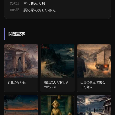
次の話
三つ折れ人形
前の話
裏の家のおじいさん
関連記事
表札のない家
湖に沈んだ村行き
山奥の集落で出会
の終バス
った老人