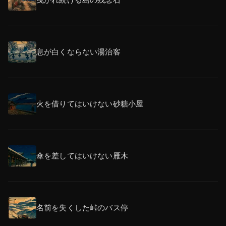
曳かれ続ける島の残念石
息が白くならない湯治客
火を借りてはいけない砂糖小屋
傘を差してはいけない雁木
名前を失くした峠のバス停