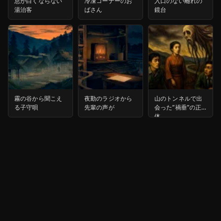
息が白くならない
冷凍コーナーのお
入口のない離れの
湯治客
ばさん
鏡台
霧の谷から聞こえ
夜勤のラジオから
山のトンネルで出
る子守唄
先輩の声が
会った“禍垂”の正
体