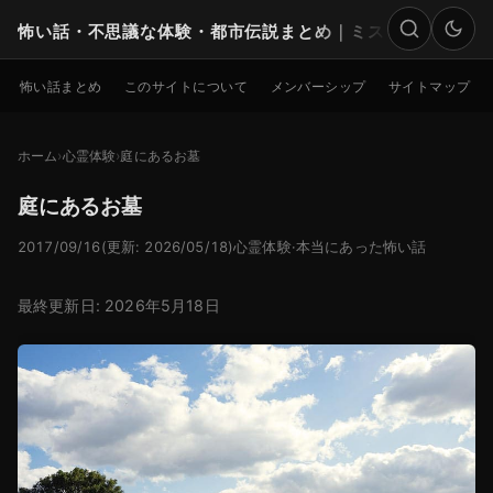
怖い話・不思議な体験・都市伝説まとめ｜ミステリー
検索
怖い話まとめ
このサイトについて
メンバーシップ
サイトマップ
ホーム
心霊体験
庭にあるお墓
庭にあるお墓
2017/09/16
(更新: 2026/05/18)
心霊体験
·
本当にあった怖い話
最終更新日: 2026年5月18日