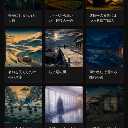
蚕室にしまわれた
サーバから届い
逆拍手の女性にま
人形
た、最後の一通
つわる都市伝説
名前を失くした峠
波止場の男
雨の晩だけ濡れる
のバス停
離れの鍵