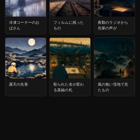
冷凍コーナーのお
フィルムに残った
夜勤のラジオから
ばさん
もの
先輩の声が
露天の先客
彫られた名が変わ
風の無い窪地で見
る真鍮の札
たもの