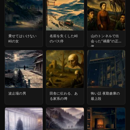
乗せてはいけない
名前を失くした峠
山のトンネルで出
峠の女
のバス停
会った“禍垂”の正
体
波止場の男
田舎に伝わる、あ
怖い話 夜勤倉庫の
る家系の噂
最上段