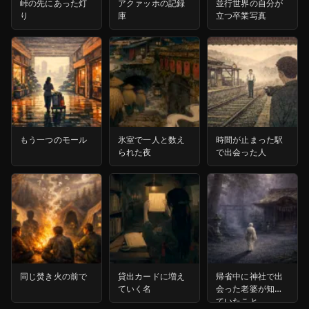
峠の先にあった灯
アクァッホの記録
並行世界の自分が
り
庫
立つ卒業写真
もう一つのモール
氷室で一人と数え
時間が止まった駅
られた夜
で出会った人
同じ焚き火の前で
貸出カードに増え
帰省中に神社で出
ていく名
会った老婆が知っ
ていたこと