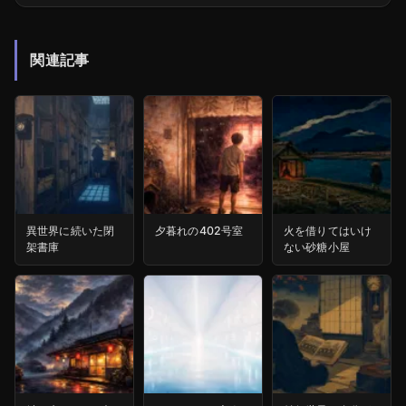
関連記事
異世界に続いた閉
夕暮れの402号室
火を借りてはいけ
架書庫
ない砂糖小屋