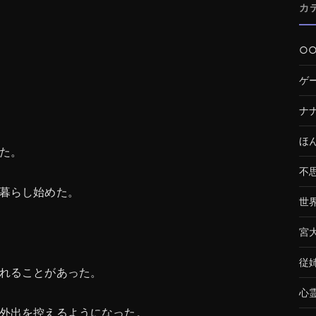
カ
○
ゲ
ナ
ほ
た。
不
暮らし始めた。
世
宮
従
れることがあった。
心
外出を控えるようになった。