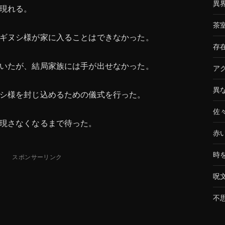
異
現れる。
茶
ギヌシ様が家に入ることはできなかった。
存
いたが、結局家族には手が出せなかった。
ア
異
シ様を封じ込めるための儀式を行った。
佐
現さなくなるまで待った。
赤
時
スポンサーリンク
呪
不