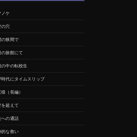
マノケ
空の穴
間の狭間で
根の旅館にて
憶の中の転校生
戸時代にタイムスリップ
尺様（長編）
空を超えて
去への通話
跡的な救い