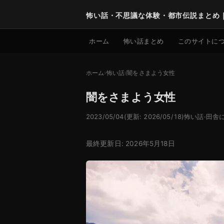
怖い話・不思議な体験・都市伝説まとめ
ホーム
怖い話まとめ
このサイトに
ホーム
怖い話
闇をさまよう女性
闇をさまよう女性
2023/05/04
(更新: 2026/05/18)
怖い話
·
田舎
最終更新日: 2026年5月18日