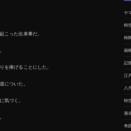
ヤ
時
起こった出来事だ。
時
。
箱
記
りを捧げることにした。
江
道についた。
八
に気づく。
時
過
。
奇