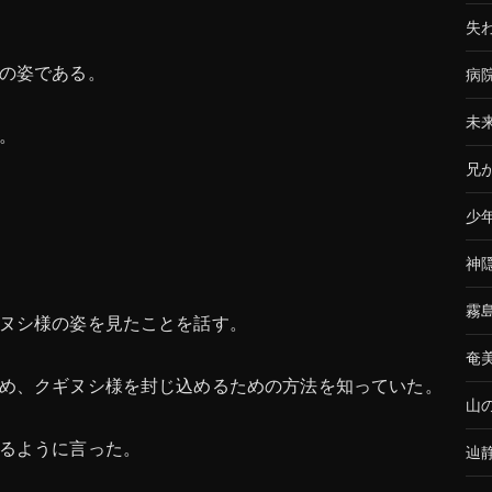
失
の姿である。
病
未
。
兄
少
神
霧
ヌシ様の姿を見たことを話す。
奄
め、クギヌシ様を封じ込めるための方法を知っていた。
山
るように言った。
辿