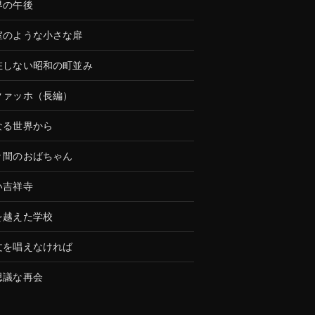
界の午後
室のような小さな扉
在しない昭和の町並み
クァッホ（長編）
なる世界から
々間のおばちゃん
い吉祥寺
を越えた学校
文を唱えなければ
思議な再会