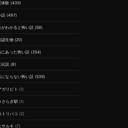
霊体験
(435)
い話
(497)
味がわかると怖い話
(58)
確認生物
(20)
当にあった怖い話
(354)
京伝説
(8)
落にならない怖い話
(539)
アガリビト
(1)
きさらぎ駅
(1)
コトリバコ
(2)
ヒサルキ
(7)