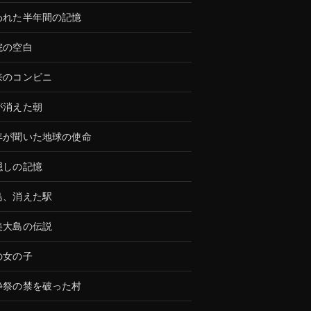
われた半年間の記憶
院の空白
来のコンビニ
が消えた朝
年が聞いた地球の使命
隠しの記憶
島、消えた駅
美大島の伝説
の女の子
静祭の禁を破った村