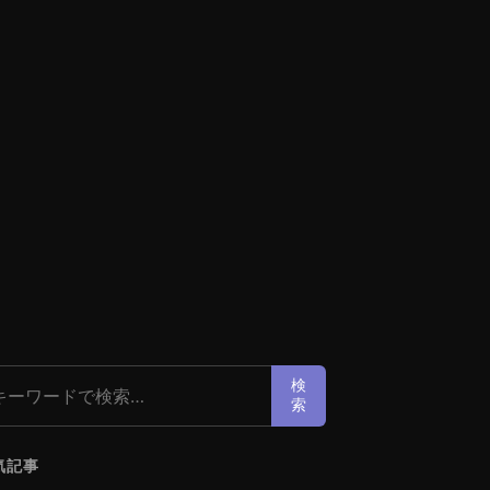
索:
検
索
気記事