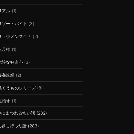
リアル
(1)
リゾートバイト
(3)
リョウメンスクナ
(2)
八尺様
(1)
危険な好奇心
(3)
姦姦蛇螺
(2)
巣くうものシリーズ
(8)
巨頭オ
(1)
舎にまつわる怖い話
(202)
世界に行った話
(283)